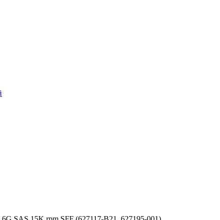
й
6G SAS 15K rpm SFF (627117-B21, 627195-001)