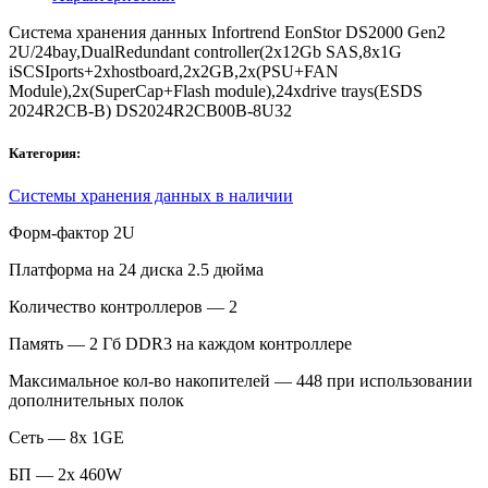
Система хранения данных Infortrend EonStor DS2000 Gen2
2U/24bay,DualRedundant controller(2x12Gb SAS,8x1G
iSCSIports+2xhostboard,2x2GB,2x(PSU+FAN
Module),2x(SuperCap+Flash module),24xdrive trays(ESDS
2024R2CB-B) DS2024R2CB00B-8U32
Категория:
Системы хранения данных в наличии
Форм-фактор 2U
Платформа на 24 диска 2.5 дюйма
Количество контроллеров — 2
Память — 2 Гб DDR3 на каждом контроллере
Максимальное кол-во накопителей — 448 при использовании
дополнительных полок
Сеть — 8х 1GE
БП — 2x 460W