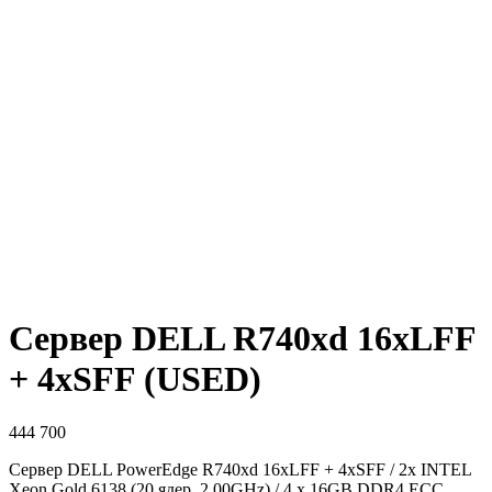
Сервер DELL R740xd 16xLFF
+ 4xSFF (USED)
444 700
Сервер DELL PowerEdge R740xd 16xLFF + 4xSFF / 2x INTEL
Xeon Gold 6138 (20 ядер, 2.00GHz) / 4 x 16GB DDR4 ECC